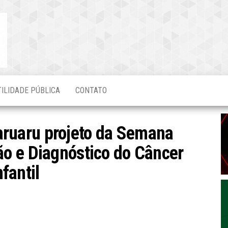
Blog do
O Mais
Atualizado!
Edvaldo
Magalhães
TILIDADE PÚBLICA
CONTATO
ruaru projeto da Semana
ão e Diagnóstico do Câncer
nfantil