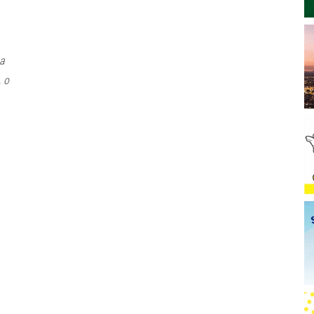
na
, o