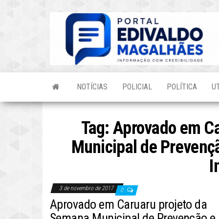
Skip
to
the
content
NOTÍCIAS
POLICIAL
POLÍTICA
U
Tag:
Aprovado em Ca
Municipal de Prevenç
I
3 de novembro de 2017
0
Aprovado em Caruaru projeto da
Semana Municipal de Prevenção e