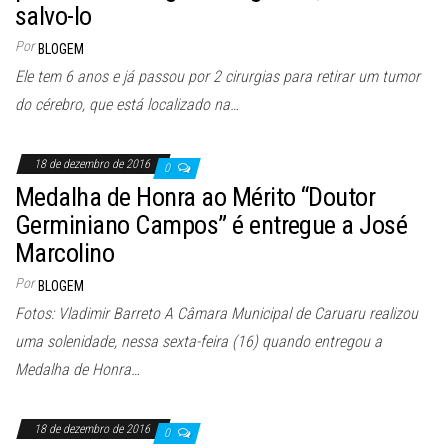
salvo-lo
Por
BLOGEM
Ele tem 6 anos e já passou por 2 cirurgias para retirar um tumor
do cérebro, que está localizado na…
18 de dezembro de 2016
0
Medalha de Honra ao Mérito “Doutor
Germiniano Campos” é entregue a José
Marcolino
Por
BLOGEM
Fotos: Vladimir Barreto A Câmara Municipal de Caruaru realizou
uma solenidade, nessa sexta-feira (16) quando entregou a
Medalha de Honra…
18 de dezembro de 2016
0