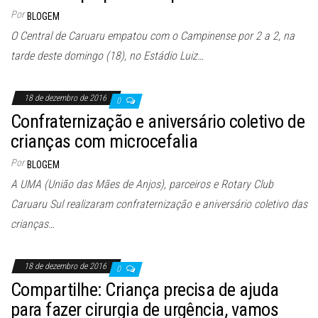
Por
BLOGEM
O Central de Caruaru empatou com o Campinense por 2 a 2, na
tarde deste domingo (18), no Estádio Luiz…
18 de dezembro de 2016
0
Confraternização e aniversário coletivo de
crianças com microcefalia
Por
BLOGEM
A UMA (União das Mães de Anjos), parceiros e Rotary Club
Caruaru Sul realizaram confraternização e aniversário coletivo das
crianças…
18 de dezembro de 2016
0
Compartilhe: Criança precisa de ajuda
para fazer cirurgia de urgência, vamos