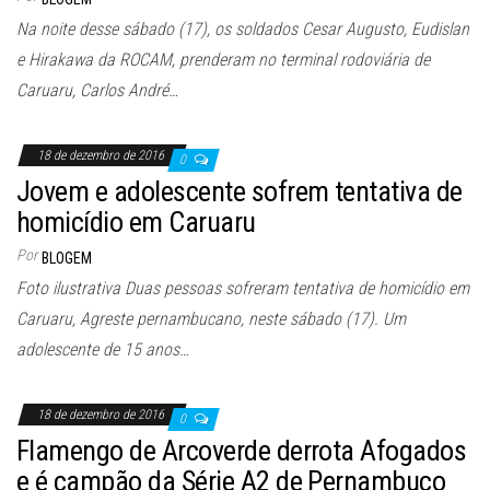
Na noite desse sábado (17), os soldados Cesar Augusto, Eudislan
e Hirakawa da ROCAM, prenderam no terminal rodoviária de
Caruaru, Carlos André…
18 de dezembro de 2016
0
Jovem e adolescente sofrem tentativa de
homicídio em Caruaru
Por
BLOGEM
Foto ilustrativa Duas pessoas sofreram tentativa de homicídio em
Caruaru, Agreste pernambucano, neste sábado (17). Um
adolescente de 15 anos…
18 de dezembro de 2016
0
Flamengo de Arcoverde derrota Afogados
e é campão da Série A2 de Pernambuco