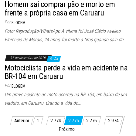
Homem sai comprar pão e morto em
frente a própria casa em Caruaru
Por
BLOGEM
Foto: Reprodução/WhatsApp A vítima foi José Clécio Avelino
Florêncio de Morais, 24 anos, foi morto a tiros quando saia da…
17 de dezembro de 2016
0
Motociclista perde a vida em acidente na
BR-104 em Caruaru
Por
BLOGEM
Um grave acidente de moto ocorreu na BR 104, em baixo de um
viaduto, em Caruaru, tirando a vida do…
Paginação
Anterior
1
…
2.774
2.775
2.776
…
2.974
de
Próximo