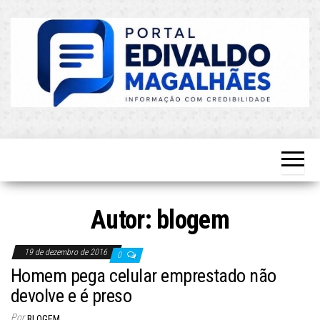
Skip
to
the
content
O Mais
Blog do
Atualizado!
Edvaldo
Magalhães
Autor:
blogem
19 de dezembro de 2016
0
Homem pega celular emprestado não
devolve e é preso
Por
BLOGEM