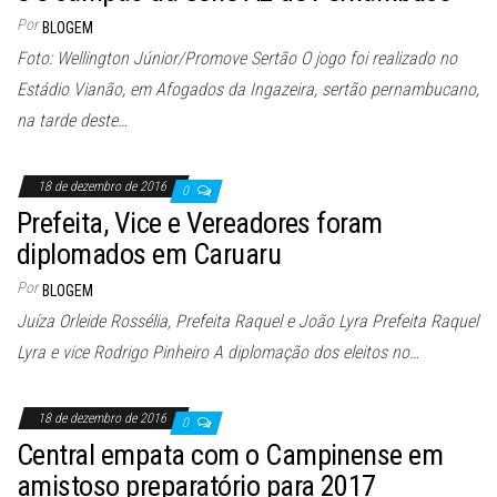
Por
BLOGEM
Foto: Wellington Júnior/Promove Sertão O jogo foi realizado no
Estádio Vianão, em Afogados da Ingazeira, sertão pernambucano,
na tarde deste…
18 de dezembro de 2016
0
Prefeita, Vice e Vereadores foram
diplomados em Caruaru
Por
BLOGEM
Juíza Orleide Rossélia, Prefeita Raquel e João Lyra Prefeita Raquel
Lyra e vice Rodrigo Pinheiro A diplomação dos eleitos no…
18 de dezembro de 2016
0
Central empata com o Campinense em
amistoso preparatório para 2017