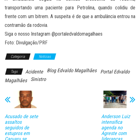
transportando uma paciente para Petrolina, quando colidiu de
frente com um bitrem. A suspeita é de que a ambulância entrou na
contramão da rodovia.
Siga o nosso Instagram @portaledvaldomagalhaes
Foto: Divulgação/PRF
Categoria
Notícias
Blog Edvaldo Magalhães
Acidente
Portal Edvaldo
Tags
Sinistro
Magalhães
Acusado de sete
Anderson Luiz
assaltos
intensifica
seguidos de
agenda no
estupros em
Agreste com
Caruaru se
lideranças