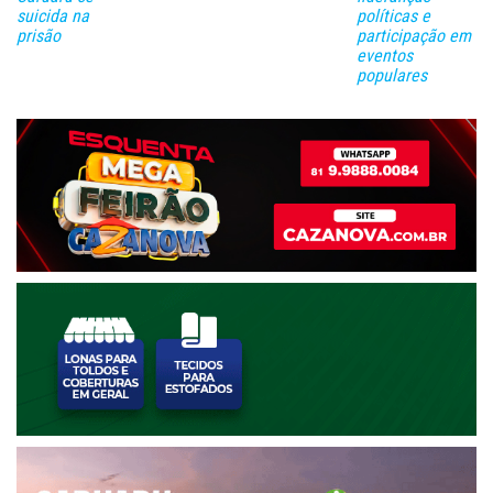
suicida na
políticas e
prisão
participação em
eventos
populares