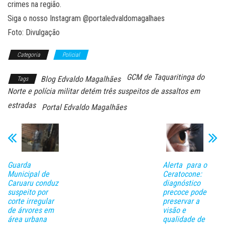
crimes na região.
Siga o nosso Instagram @portaledvaldomagalhaes
Foto: Divulgação
Categoria
Policial
GCM de Taquaritinga do
Blog Edvaldo Magalhães
Tags
Norte e polícia militar detém três suspeitos de assaltos em
estradas
Portal Edvaldo Magalhães
Guarda
Alerta para o
Municipal de
Ceratocone:
Caruaru conduz
diagnóstico
suspeito por
precoce pode
corte irregular
preservar a
de árvores em
visão e
área urbana
qualidade de