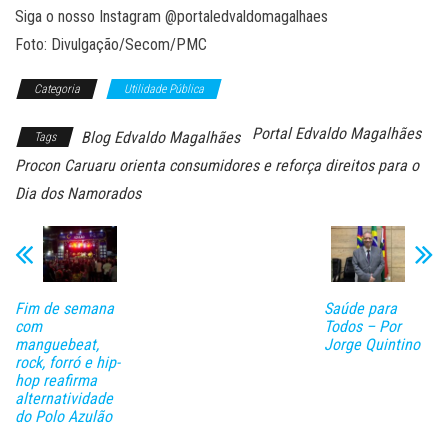
Siga o nosso Instagram @portaledvaldomagalhaes
Foto: Divulgação/Secom/PMC
Categoria
Utilidade Pública
Portal Edvaldo Magalhães
Blog Edvaldo Magalhães
Tags
Procon Caruaru orienta consumidores e reforça direitos para o
Dia dos Namorados
Fim de semana
Saúde para
com
Todos – Por
manguebeat,
Jorge Quintino
rock, forró e hip-
hop reafirma
alternatividade
do Polo Azulão