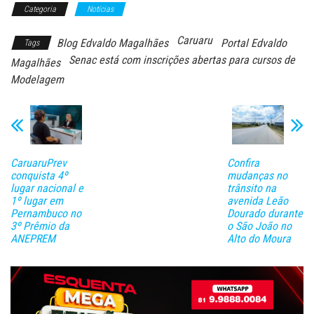
Categoria
Notícias
Caruaru
Blog Edvaldo Magalhães
Portal Edvaldo
Tags
Senac está com inscrições abertas para cursos de
Magalhães
Modelagem
CaruaruPrev
Confira
conquista 4º
mudanças no
lugar nacional e
trânsito na
1º lugar em
avenida Leão
Pernambuco no
Dourado durante
3º Prêmio da
o São João no
ANEPREM
Alto do Moura