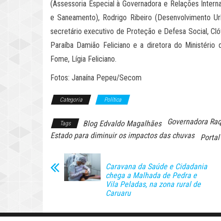
(Assessoria Especial à Governadora e Relações Internaci
e Saneamento), Rodrigo Ribeiro (Desenvolvimento Ur
secretário executivo de Proteção e Defesa Social, Cló
Paraíba Damião Feliciano e a diretora do Ministério
Fome, Lígia Feliciano.
Fotos: Janaína Pepeu/Secom
Categoria
Política
Governadora Raq
Blog Edvaldo Magalhães
Tags
Estado para diminuir os impactos das chuvas
Porta
Caravana da Saúde e Cidadania
chega a Malhada de Pedra e
Vila Peladas, na zona rural de
Caruaru