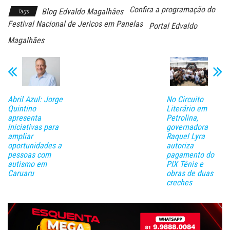
Confira a programação do
Blog Edvaldo Magalhães
Tags
Festival Nacional de Jericos em Panelas
Portal Edvaldo
Magalhães
Abril Azul: Jorge
No Circuito
Quintino
Literário em
apresenta
Petrolina,
iniciativas para
governadora
ampliar
Raquel Lyra
oportunidades a
autoriza
pessoas com
pagamento do
autismo em
PIX Tênis e
Caruaru
obras de duas
creches