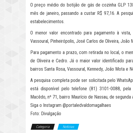
O preço médio do botijão de gás de cozinha GLP 1
mês de janeiro, passando a custar R$ 97,16. A pesqui
estabelecimentos.
O menor valor encontrado para pagamento à vista, c
Vassoural, Pinheirópolis, José Carlos de Oliveira, João
Para pagamento a prazo, com retirada no local, o meno
de Oliveira e Cedro. Já o maior valor identificado pa
bairros Santa Rosa, Vassoural, Kennedy, João Mota e N
A pesquisa completa pode ser solicitada pelo WhatsA
está disponível pelo telefone (81) 3101-0088, pela 
Macêdo, nº 71, bairro Maurício de Nassau, de segunda a
Siga o Instagram @portaledvaldomagalhaes
Foto: Divulgação
Categoria
Notícias