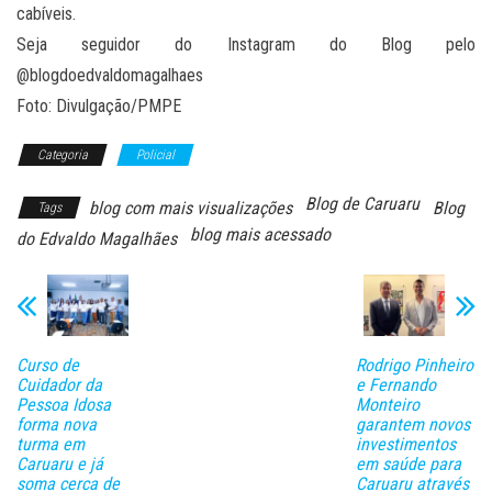
cabíveis.
Seja seguidor do Instagram do Blog pelo
@blogdoedvaldomagalhaes
Foto: Divulgação/PMPE
Categoria
Policial
Blog de Caruaru
blog com mais visualizações
Blog
Tags
blog mais acessado
do Edvaldo Magalhães
Curso de
Rodrigo Pinheiro
Cuidador da
e Fernando
Pessoa Idosa
Monteiro
forma nova
garantem novos
turma em
investimentos
Caruaru e já
em saúde para
soma cerca de
Caruaru através