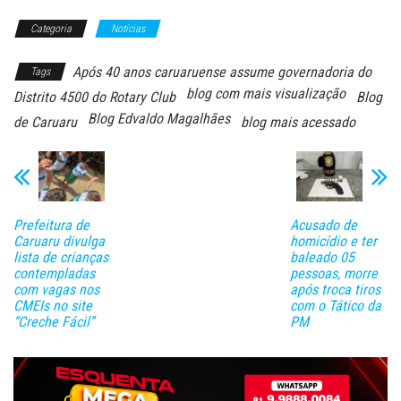
Categoria
Notícias
Após 40 anos caruaruense assume governadoria do
Tags
blog com mais visualização
Distrito 4500 do Rotary Club
Blog
Blog Edvaldo Magalhães
de Caruaru
blog mais acessado
Prefeitura de
Acusado de
Caruaru divulga
homicídio e ter
lista de crianças
baleado 05
contempladas
pessoas, morre
com vagas nos
após troca tiros
CMEIs no site
com o Tático da
“Creche Fácil”
PM