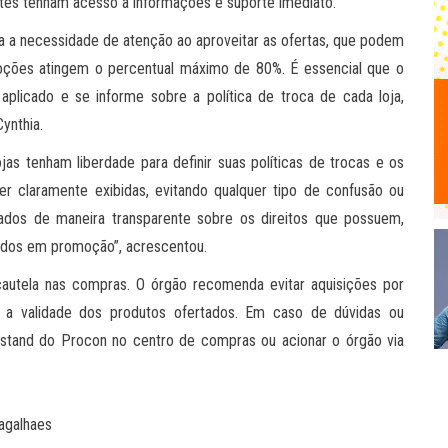
entes tenham acesso a informações e suporte imediato.
ra a necessidade de atenção ao aproveitar as ofertas, que podem
ções atingem o percentual máximo de 80%. É essencial que o
plicado e se informe sobre a política de troca de cada loja,
ynthia.
as tenham liberdade para definir suas políticas de trocas e os
r claramente exibidas, evitando qualquer tipo de confusão ou
ados de maneira transparente sobre os direitos que possuem,
ados em promoção”, acrescentou.
autela nas compras. O órgão recomenda evitar aquisições por
e a validade dos produtos ofertados. Em caso de dúvidas ou
o stand do Procon no centro de compras ou acionar o órgão via
agalhaes