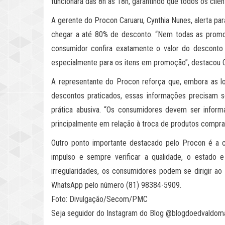
funcionará das 8h às 18h, garantindo que todos os cli
A gerente do Procon Caruaru, Cynthia Nunes, alerta pa
chegar a até 80% de desconto. “Nem todas as promo
consumidor confira exatamente o valor do desconto a
especialmente para os itens em promoção”, destacou C
A representante do Procon reforça que, embora as loj
descontos praticados, essas informações precisam se
prática abusiva. “Os consumidores devem ser inform
principalmente em relação à troca de produtos compr
Outro ponto importante destacado pelo Procon é a c
impulso e sempre verificar a qualidade, o estado 
irregularidades, os consumidores podem se dirigir a
WhatsApp pelo número (81) 98384-5909.
Foto: Divulgação/Secom/PMC
Seja seguidor do Instagram do Blog @blogdoedvaldom