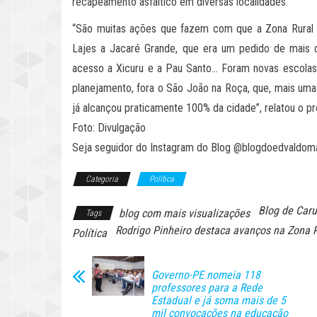
recapeamento asfáltico em diversas localidades.
“São muitas ações que fazem com que a Zona Rural 
Lajes a Jacaré Grande, que era um pedido de mais 
acesso a Xicuru e a Pau Santo… Foram novas escolas,
planejamento, fora o São João na Roça, que, mais uma
já alcançou praticamente 100% da cidade”, relatou o pr
Foto: Divulgação
Seja seguidor do Instagram do Blog @blogdoedvaldom
Categoria
Política
Blog de Car
blog com mais visualizações
Tags
Rodrigo Pinheiro destaca avanços na Zona 
Política
Governo-PE nomeia 118
professores para a Rede
Estadual e já soma mais de 5
mil convocações na educação