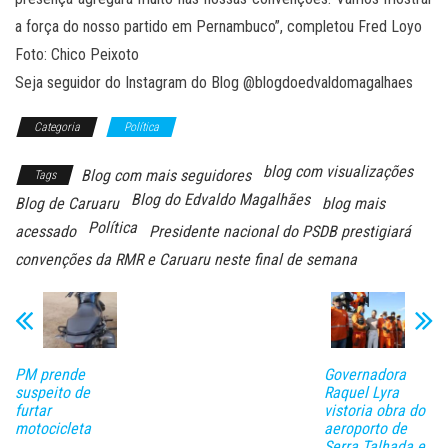
a força do nosso partido em Pernambuco”, completou Fred Loyo
Foto: Chico Peixoto
Seja seguidor do Instagram do Blog @blogdoedvaldomagalhaes
Categoria
Política
blog com visualizações
Blog com mais seguidores
Tags
Blog do Edvaldo Magalhães
Blog de Caruaru
blog mais
Política
acessado
Presidente nacional do PSDB prestigiará
convenções da RMR e Caruaru neste final de semana
PM prende
Governadora
suspeito de
Raquel Lyra
furtar
vistoria obra do
motocicleta
aeroporto de
Serra Talhada e