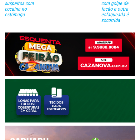
suspeitos com
com golpe de
cocaína no
facão e outra
estômago
esfaqueada é
socorrida