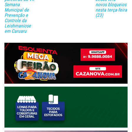
Semana
novos bloqueios
Municipal de
nesta terça-feira
Prevenção e
(23)
Controle da
Leishmaniose
em Caruaru