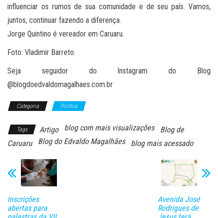
influenciar os rumos de sua comunidade e de seu país. Vamos,
juntos, continuar fazendo a diferença.
Jorge Quintino é vereador em Caruaru.
Foto: Vladimir Barreto.
Seja seguidor do Instagram do Blog
@blogdoedvaldomagalhaes.com.br
Categoria
Política
blog com mais visualizações
Artigo
Blog de
Tags
Blog do Edvaldo Magalhães
Caruaru
blog mais acessado
Inscrições
Avenida José
abertas para
Rodrigues de
palestras da VII
Jesus terá