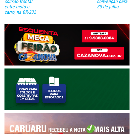
colisão frontal
convenção para
entre moto e
30 de julho
carro, na BR-232