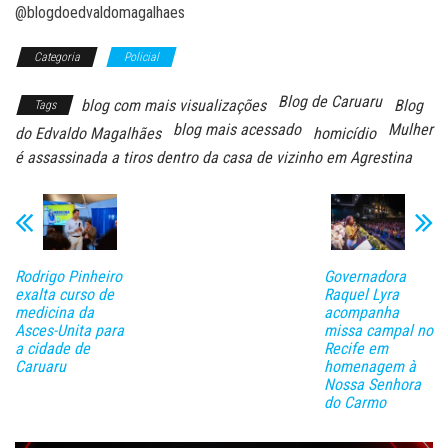
@blogdoedvaldomagalhaes
Categoria
Policial
Blog de Caruaru
blog com mais visualizações
Blog
Tags
blog mais acessado
Mulher
do Edvaldo Magalhães
homicídio
é assassinada a tiros dentro da casa de vizinho em Agrestina
Rodrigo Pinheiro
Governadora
exalta curso de
Raquel Lyra
medicina da
acompanha
Asces-Unita para
missa campal no
a cidade de
Recife em
Caruaru
homenagem à
Nossa Senhora
do Carmo